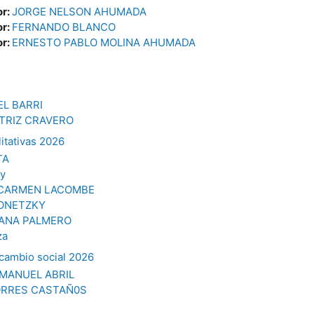
or:
JORGE NELSON AHUMADA
or:
FERNANDO BLANCO
or:
ERNESTO PABLO MOLINA AHUMADA
L BARRI
TRIZ CRAVERO
itativas 2026
TA
ay
 CARMEN LACOMBE
ONETZKY
ANA PALMERO
za
 cambio social 2026
MANUEL ABRIL
ORRES CASTAÑ0S