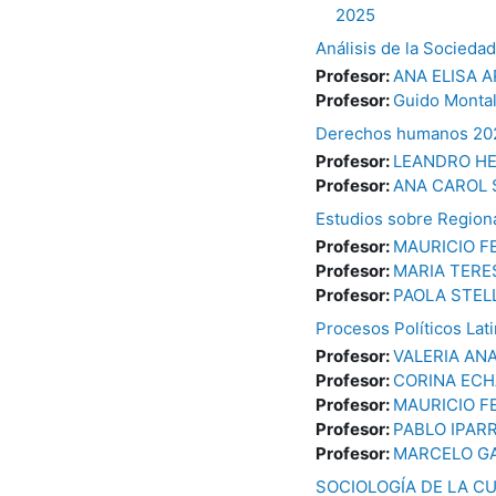
2025
Análisis de la Socied
Profesor:
ANA ELISA 
Profesor:
Guido Montal
Derechos humanos 20
Profesor:
LEANDRO H
Profesor:
ANA CAROL 
Estudios sobre Regiona
Profesor:
MAURICIO F
Profesor:
MARIA TERE
Profesor:
PAOLA STEL
Procesos Políticos La
Profesor:
VALERIA AN
Profesor:
CORINA ECH
Profesor:
MAURICIO F
Profesor:
PABLO IPAR
Profesor:
MARCELO GA
SOCIOLOGÍA DE LA C